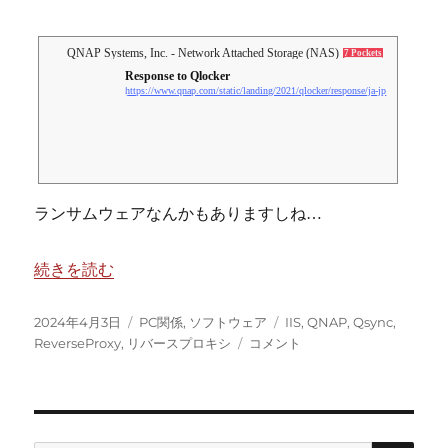
QNAP Systems, Inc. - Network Attached Storage (NAS)
7 Pockets
Response to Qlocker
https://www.qnap.com/static/landing/2021/qlocker/response/ja-jp
ランサムウェアなんかもありますしね…
“QNAPをIISのリバースプロキシ配下に配置する” の
続きを読む
投
カ
タ
2024年4月3日
PC関係
,
ソフトウェア
IIS
,
QNAP
,
Qsync
,
稿
テ
QNAP
グ
ReverseProxy
,
リバースプロキシ
コメント
日:
ゴ
を
リ
IIS
ー
の
リ
バ