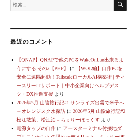
検
検
索
ー
索:
ス
プ
ロ
キ
シ
最近のコメント
配
下
に
【QNAP】QNAPで他のPCをWakeOnLan出来るよ
配
うにする その2【PHP】
に
【WOL編】自作PCを
置
す
安全に遠隔起動！TailscaleローカルAI構築術 | ティ
る
ースリーITサポート｜中小企業向けヘルプデス
に
ク・DX推進支援
より
2026年5月 山陰旅行記#1 サンライズ出雲で米子へ
～オレンジスク水探訪
に
2026年5月 山陰旅行記#2
松江散策、松江泊 – ちぇりーぼっくす
より
電源タップの自作
に
アースターミナル付接地ダ
ブルコンセントの隠れたデメリット – ちぇりーぼ