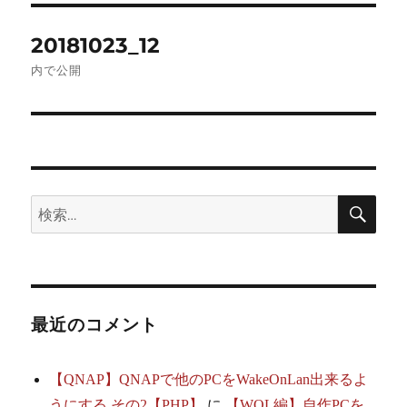
投
20181023_12
稿
内で公開
ナ
ビ
ゲ
検
検
ー
索
索:
シ
ョ
最近のコメント
ン
【QNAP】QNAPで他のPCをWakeOnLan出来るよ
うにする その2【PHP】
に
【WOL編】自作PCを