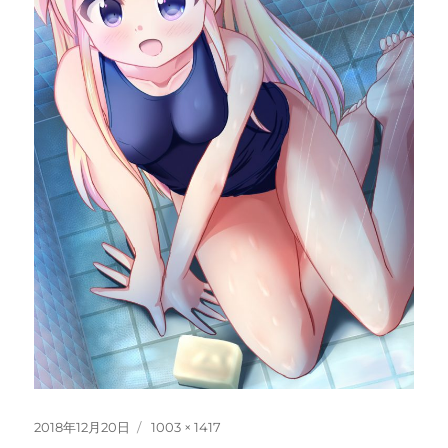
投
フ
2018年12月20日
1003 × 1417
稿
ル