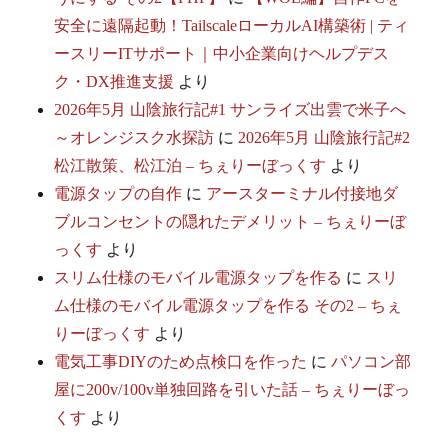
安全に遠隔起動！TailscaleローカルAI構築術 | ティ
ースリーITサポート｜中小企業向けヘルプデス
ク・DX推進支援
より
2026年5月 山陰旅行記#1 サンライズ出雲で米子へ
～オレンジスク水探訪
に
2026年5月 山陰旅行記#2
松江散策、松江泊 – ちぇりーぼっくす
より
電源タップの自作
に
アースターミナル付接地ダ
ブルコンセントの隠れたデメリット – ちぇりーぼ
っくす
より
スリム仕様のモバイル電源タップを作る
に
スリ
ム仕様のモバイル電源タップを作る その2 – ちぇ
りーぼっくす
より
電気工事DIYのため点検口を作った
に
パソコン部
屋に200v/100v単独回路を引いた話 – ちぇりーぼっ
くす
より