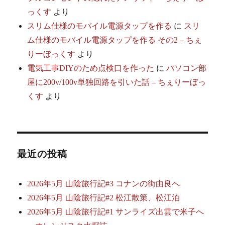
っくす
より
スリム仕様のモバイル電源タップを作る
に
スリ
ム仕様のモバイル電源タップを作る その2 – ちぇ
りーぼっくす
より
電気工事DIYのため点検口を作った
に
パソコン部
屋に200v/100v単独回路を引いた話 – ちぇりーぼっ
くす
より
最近の投稿
2026年5月 山陰旅行記#3 コナンの街由良へ
2026年5月 山陰旅行記#2 松江散策、松江泊
2026年5月 山陰旅行記#1 サンライズ出雲で米子へ