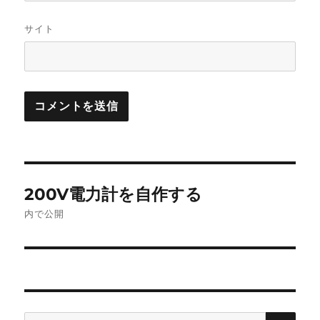
サイト
投
200V電力計を自作する
稿
内で公開
ナ
ビ
ゲ
検