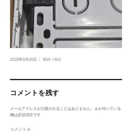
投
フ
2025年9月25日
800 × 652
稿
ル
日:
サ
イ
ズ
コメントを残す
※
メールアドレスが公開されることはありません。
が付いている
欄は必須項目です
コメント
※