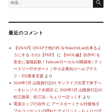
検
ー
索
索:
シ
ョ
最近のコメント
ン
【QNAP】QNAPで他のPCをWakeOnLan出来るよ
うにする その2【PHP】
に
【WOL編】自作PCを
安全に遠隔起動！TailscaleローカルAI構築術 | ティ
ースリーITサポート｜中小企業向けヘルプデス
ク・DX推進支援
より
2026年5月 山陰旅行記#1 サンライズ出雲で米子へ
～オレンジスク水探訪
に
2026年5月 山陰旅行記#2
松江散策、松江泊 – ちぇりーぼっくす
より
電源タップの自作
に
アースターミナル付接地ダ
ブルコンセントの隠れたデメリット – ちぇりーぼ