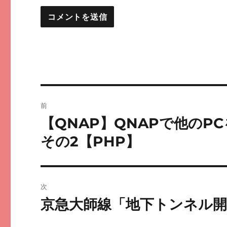
投
前
稿
【QNAP】QNAPで他のPC
前
の
ナ
その2【PHP】
投
ビ
稿:
ゲ
次
ー
京急大師線「地下トンネル
次
の
シ