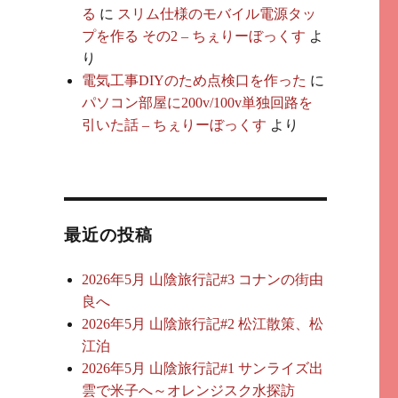
る
に
スリム仕様のモバイル電源タッ
プを作る その2 – ちぇりーぼっくす
よ
り
電気工事DIYのため点検口を作った
に
パソコン部屋に200v/100v単独回路を
引いた話 – ちぇりーぼっくす
より
最近の投稿
2026年5月 山陰旅行記#3 コナンの街由
良へ
2026年5月 山陰旅行記#2 松江散策、松
江泊
2026年5月 山陰旅行記#1 サンライズ出
雲で米子へ～オレンジスク水探訪