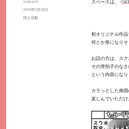
投
inakami
スペースは、
つ0
稿
投
2019年1月25日
者
稿
カ
同人活動
日:
テ
ゴ
初オリジナル作品
リ
ー
何とか形になりそ
お話の方は、スク
その突拍子のなさ
という内容になり
カラっとした南国
楽しんでいただけた