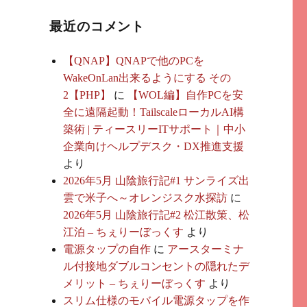
最近のコメント
【QNAP】QNAPで他のPCを
WakeOnLan出来るようにする その
2【PHP】
に
【WOL編】自作PCを安
全に遠隔起動！TailscaleローカルAI構
築術 | ティースリーITサポート｜中小
企業向けヘルプデスク・DX推進支援
より
2026年5月 山陰旅行記#1 サンライズ出
雲で米子へ～オレンジスク水探訪
に
2026年5月 山陰旅行記#2 松江散策、松
江泊 – ちぇりーぼっくす
より
電源タップの自作
に
アースターミナ
ル付接地ダブルコンセントの隠れたデ
メリット – ちぇりーぼっくす
より
スリム仕様のモバイル電源タップを作