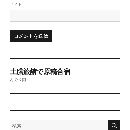
サイト
投
土膳旅館で原稿合宿
稿
内で公開
ナ
ビ
ゲ
検
検
ー
索