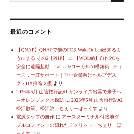
索:
シ
ョ
最近のコメント
ン
【QNAP】QNAPで他のPCをWakeOnLan出来るよ
うにする その2【PHP】
に
【WOL編】自作PCを
安全に遠隔起動！TailscaleローカルAI構築術 | ティ
ースリーITサポート｜中小企業向けヘルプデス
ク・DX推進支援
より
2026年5月 山陰旅行記#1 サンライズ出雲で米子へ
～オレンジスク水探訪
に
2026年5月 山陰旅行記#2
松江散策、松江泊 – ちぇりーぼっくす
より
電源タップの自作
に
アースターミナル付接地ダ
ブルコンセントの隠れたデメリット – ちぇりーぼ
っくす
より