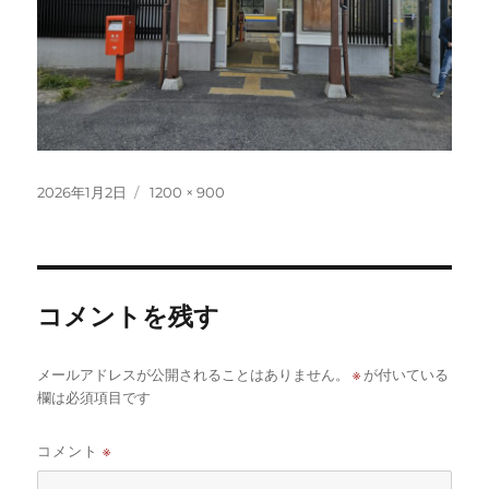
投
フ
2026年1月2日
1200 × 900
稿
ル
日:
サ
イ
ズ
コメントを残す
※
メールアドレスが公開されることはありません。
が付いている
欄は必須項目です
コメント
※