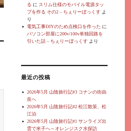
る
に
スリム仕様のモバイル電源タッ
プを作る その2 – ちぇりーぼっくす
よ
り
電気工事DIYのため点検口を作った
に
パソコン部屋に200v/100v単独回路を
引いた話 – ちぇりーぼっくす
より
最近の投稿
2026年5月 山陰旅行記#3 コナンの街由
良へ
2026年5月 山陰旅行記#2 松江散策、松
江泊
2026年5月 山陰旅行記#1 サンライズ出
雲で米子へ～オレンジスク水探訪