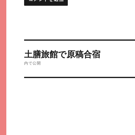
投
土膳旅館で原稿合宿
稿
内で公開
ナ
ビ
ゲ
ー
シ