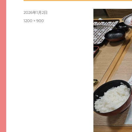
投
2026年1月2日
稿
フ
1200 × 900
日:
ル
サ
イ
ズ