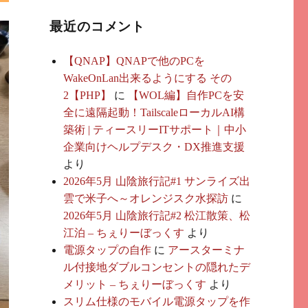
最近のコメント
【QNAP】QNAPで他のPCを
WakeOnLan出来るようにする その
2【PHP】
に
【WOL編】自作PCを安
全に遠隔起動！TailscaleローカルAI構
築術 | ティースリーITサポート｜中小
企業向けヘルプデスク・DX推進支援
より
2026年5月 山陰旅行記#1 サンライズ出
雲で米子へ～オレンジスク水探訪
に
2026年5月 山陰旅行記#2 松江散策、松
江泊 – ちぇりーぼっくす
より
電源タップの自作
に
アースターミナ
ル付接地ダブルコンセントの隠れたデ
メリット – ちぇりーぼっくす
より
スリム仕様のモバイル電源タップを作