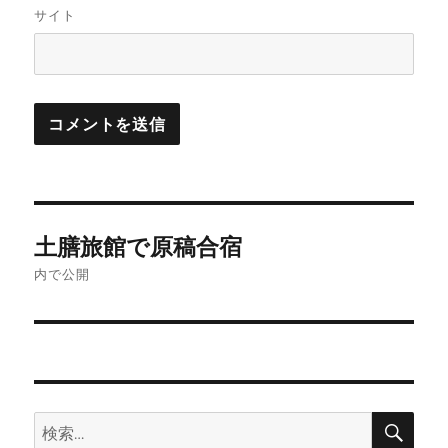
サイト
投
土膳旅館で原稿合宿
稿
内で公開
ナ
ビ
ゲ
検
検
ー
索