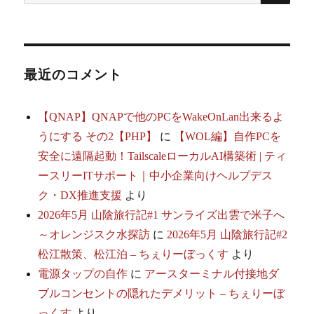
索:
シ
ョ
最近のコメント
ン
【QNAP】QNAPで他のPCをWakeOnLan出来るよ
うにする その2【PHP】
に
【WOL編】自作PCを
安全に遠隔起動！TailscaleローカルAI構築術 | ティ
ースリーITサポート｜中小企業向けヘルプデス
ク・DX推進支援
より
2026年5月 山陰旅行記#1 サンライズ出雲で米子へ
～オレンジスク水探訪
に
2026年5月 山陰旅行記#2
松江散策、松江泊 – ちぇりーぼっくす
より
電源タップの自作
に
アースターミナル付接地ダ
ブルコンセントの隠れたデメリット – ちぇりーぼ
っくす
より