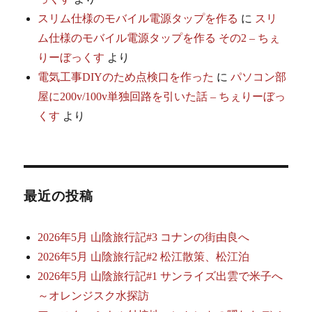
スリム仕様のモバイル電源タップを作る
に
スリ
ム仕様のモバイル電源タップを作る その2 – ちぇ
りーぼっくす
より
電気工事DIYのため点検口を作った
に
パソコン部
屋に200v/100v単独回路を引いた話 – ちぇりーぼっ
くす
より
最近の投稿
2026年5月 山陰旅行記#3 コナンの街由良へ
2026年5月 山陰旅行記#2 松江散策、松江泊
2026年5月 山陰旅行記#1 サンライズ出雲で米子へ
～オレンジスク水探訪