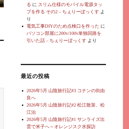
る
に
スリム仕様のモバイル電源タッ
プを作る その2 – ちぇりーぼっくす
よ
り
電気工事DIYのため点検口を作った
に
パソコン部屋に200v/100v単独回路を
引いた話 – ちぇりーぼっくす
より
最近の投稿
2026年5月 山陰旅行記#3 コナンの街由
良へ
2026年5月 山陰旅行記#2 松江散策、松
江泊
2026年5月 山陰旅行記#1 サンライズ出
雲で米子へ～オレンジスク水探訪