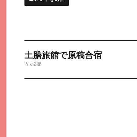
投
土膳旅館で原稿合宿
稿
内で公開
ナ
ビ
ゲ
ー
シ