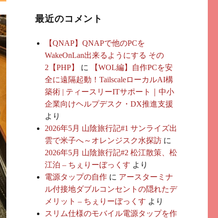
最近のコメント
【QNAP】QNAPで他のPCを
WakeOnLan出来るようにする その
2【PHP】
に
【WOL編】自作PCを安
全に遠隔起動！TailscaleローカルAI構
築術 | ティースリーITサポート｜中小
企業向けヘルプデスク・DX推進支援
より
2026年5月 山陰旅行記#1 サンライズ出
雲で米子へ～オレンジスク水探訪
に
2026年5月 山陰旅行記#2 松江散策、松
江泊 – ちぇりーぼっくす
より
電源タップの自作
に
アースターミナ
ル付接地ダブルコンセントの隠れたデ
メリット – ちぇりーぼっくす
より
スリム仕様のモバイル電源タップを作