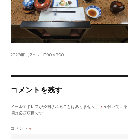
投
フ
2026年1月2日
1200 × 900
稿
ル
日:
サ
イ
ズ
コメントを残す
※
メールアドレスが公開されることはありません。
が付いている
欄は必須項目です
コメント
※