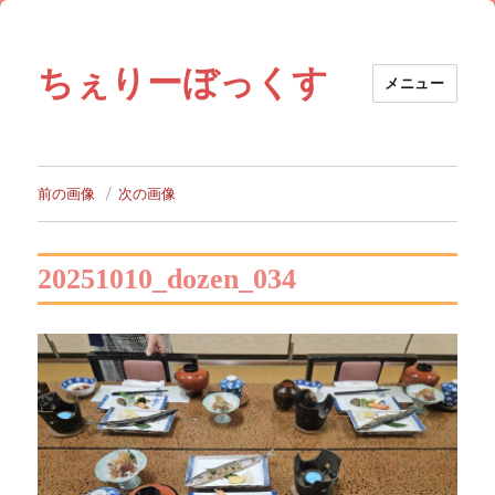
ちぇりーぼっくす
メニュー
前の画像
次の画像
20251010_dozen_034