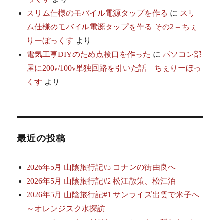
スリム仕様のモバイル電源タップを作る
に
スリ
ム仕様のモバイル電源タップを作る その2 – ちぇ
りーぼっくす
より
電気工事DIYのため点検口を作った
に
パソコン部
屋に200v/100v単独回路を引いた話 – ちぇりーぼっ
くす
より
最近の投稿
2026年5月 山陰旅行記#3 コナンの街由良へ
2026年5月 山陰旅行記#2 松江散策、松江泊
2026年5月 山陰旅行記#1 サンライズ出雲で米子へ
～オレンジスク水探訪