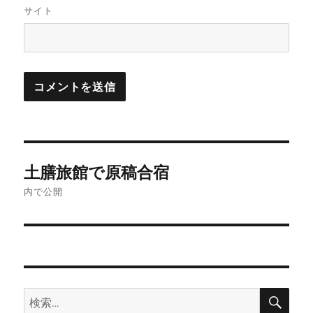
サイト
投
土膳旅館で原稿合宿
稿
内で公開
ナ
ビ
ゲ
検
検
ー
索