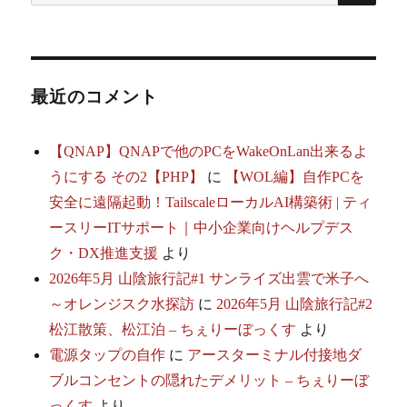
索:
シ
ョ
最近のコメント
ン
【QNAP】QNAPで他のPCをWakeOnLan出来るよ
うにする その2【PHP】
に
【WOL編】自作PCを
安全に遠隔起動！TailscaleローカルAI構築術 | ティ
ースリーITサポート｜中小企業向けヘルプデス
ク・DX推進支援
より
2026年5月 山陰旅行記#1 サンライズ出雲で米子へ
～オレンジスク水探訪
に
2026年5月 山陰旅行記#2
松江散策、松江泊 – ちぇりーぼっくす
より
電源タップの自作
に
アースターミナル付接地ダ
ブルコンセントの隠れたデメリット – ちぇりーぼ
っくす
より