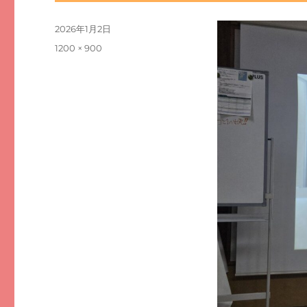
投
2026年1月2日
稿
フ
1200 × 900
日:
ル
サ
イ
ズ