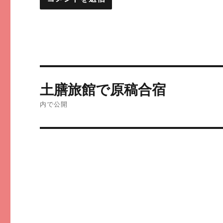
投
土膳旅館で原稿合宿
稿
内で公開
ナ
ビ
ゲ
ー
シ