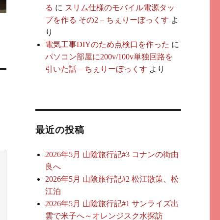
る
に
スリム仕様のモバイル電源タッ
プを作る その2 – ちぇりーぼっくす
よ
り
電気工事DIYのため点検口を作った
に
パソコン部屋に200v/100v単独回路を
引いた話 – ちぇりーぼっくす
より
最近の投稿
2026年5月 山陰旅行記#3 コナンの街由
良へ
2026年5月 山陰旅行記#2 松江散策、松
江泊
2026年5月 山陰旅行記#1 サンライズ出
雲で米子へ～オレンジスク水探訪