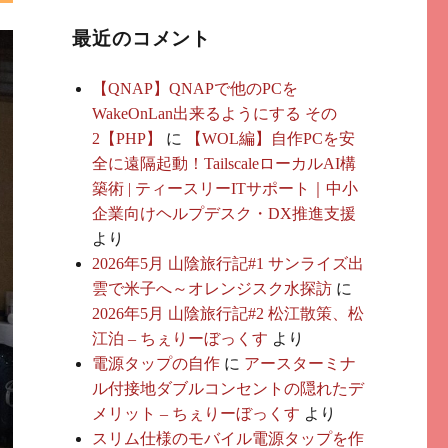
最近のコメント
【QNAP】QNAPで他のPCを
WakeOnLan出来るようにする その
2【PHP】
に
【WOL編】自作PCを安
全に遠隔起動！TailscaleローカルAI構
築術 | ティースリーITサポート｜中小
企業向けヘルプデスク・DX推進支援
より
2026年5月 山陰旅行記#1 サンライズ出
雲で米子へ～オレンジスク水探訪
に
2026年5月 山陰旅行記#2 松江散策、松
江泊 – ちぇりーぼっくす
より
電源タップの自作
に
アースターミナ
ル付接地ダブルコンセントの隠れたデ
メリット – ちぇりーぼっくす
より
スリム仕様のモバイル電源タップを作