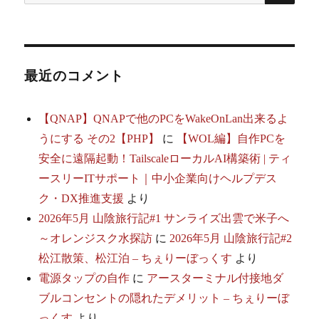
索:
シ
ョ
最近のコメント
ン
【QNAP】QNAPで他のPCをWakeOnLan出来るよ
うにする その2【PHP】
に
【WOL編】自作PCを
安全に遠隔起動！TailscaleローカルAI構築術 | ティ
ースリーITサポート｜中小企業向けヘルプデス
ク・DX推進支援
より
2026年5月 山陰旅行記#1 サンライズ出雲で米子へ
～オレンジスク水探訪
に
2026年5月 山陰旅行記#2
松江散策、松江泊 – ちぇりーぼっくす
より
電源タップの自作
に
アースターミナル付接地ダ
ブルコンセントの隠れたデメリット – ちぇりーぼ
っくす
より