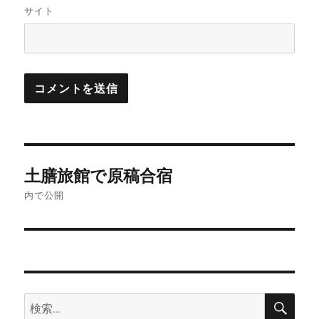
サイト
投
土膳旅館で原稿合宿
稿
内で公開
ナ
ビ
ゲ
検
検
ー
索