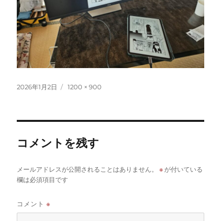
投
フ
2026年1月2日
1200 × 900
稿
ル
日:
サ
イ
ズ
コメントを残す
※
メールアドレスが公開されることはありません。
が付いている
欄は必須項目です
コメント
※