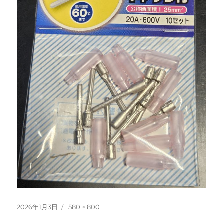
投
フ
2026年1月3日
580 × 800
稿
ル