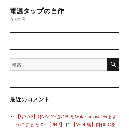
投
電源タップの自作
稿
内で公開
ナ
ビ
ゲ
検
検
ー
索
索:
シ
ョ
最近のコメント
ン
【QNAP】QNAPで他のPCをWakeOnLan出来るよ
うにする その2【PHP】
に
【WOL編】自作PCを