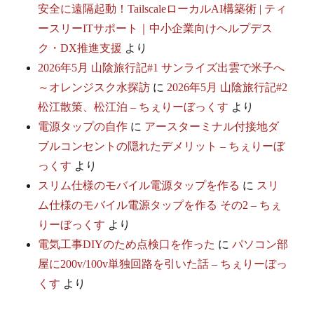
安全に遠隔起動！TailscaleローカルAI構築術 | ティ
ースリーITサポート｜中小企業向けヘルプデス
ク・DX推進支援
より
2026年5月 山陰旅行記#1 サンライズ出雲で米子へ
～オレンジスク水探訪
に
2026年5月 山陰旅行記#2
松江散策、松江泊 – ちぇりーぼっくす
より
電源タップの自作
に
アースターミナル付接地ダ
ブルコンセントの隠れたデメリット – ちぇりーぼ
っくす
より
スリム仕様のモバイル電源タップを作る
に
スリ
ム仕様のモバイル電源タップを作る その2 – ちぇ
りーぼっくす
より
電気工事DIYのため点検口を作った
に
パソコン部
屋に200v/100v単独回路を引いた話 – ちぇりーぼっ
くす
より