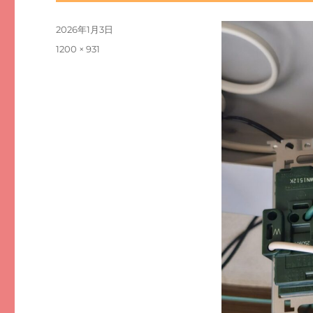
投
2026年1月3日
稿
フ
1200 × 931
日:
ル
サ
イ
ズ