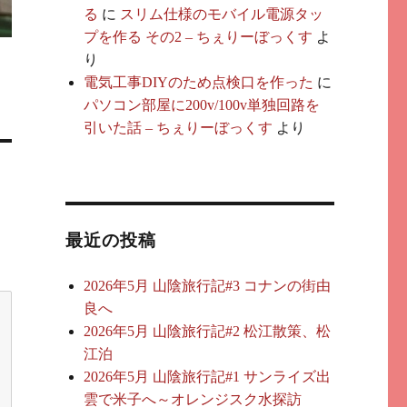
る
に
スリム仕様のモバイル電源タッ
プを作る その2 – ちぇりーぼっくす
よ
り
電気工事DIYのため点検口を作った
に
パソコン部屋に200v/100v単独回路を
引いた話 – ちぇりーぼっくす
より
最近の投稿
2026年5月 山陰旅行記#3 コナンの街由
良へ
2026年5月 山陰旅行記#2 松江散策、松
江泊
2026年5月 山陰旅行記#1 サンライズ出
雲で米子へ～オレンジスク水探訪