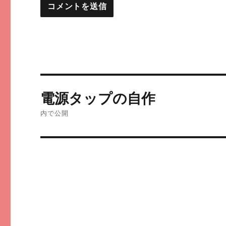
投
電源タップの自作
稿
内で公開
ナ
ビ
ゲ
ー
シ