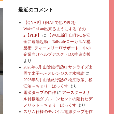
最近のコメント
【QNAP】QNAPで他のPCを
WakeOnLan出来るようにする その
2【PHP】
に
【WOL編】自作PCを安
全に遠隔起動！TailscaleローカルAI構
築術 | ティースリーITサポート｜中小
企業向けヘルプデスク・DX推進支援
より
2026年5月 山陰旅行記#1 サンライズ出
雲で米子へ～オレンジスク水探訪
に
2026年5月 山陰旅行記#2 松江散策、松
江泊 – ちぇりーぼっくす
より
電源タップの自作
に
アースターミナ
ル付接地ダブルコンセントの隠れたデ
メリット – ちぇりーぼっくす
より
スリム仕様のモバイル電源タップを作