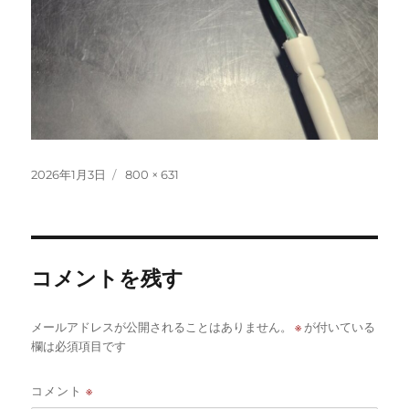
投
フ
2026年1月3日
800 × 631
稿
ル
日:
サ
イ
ズ
コメントを残す
※
メールアドレスが公開されることはありません。
が付いている
欄は必須項目です
コメント
※