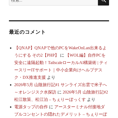
ー
索
索:
シ
ョ
最近のコメント
ン
【QNAP】QNAPで他のPCをWakeOnLan出来るよ
うにする その2【PHP】
に
【WOL編】自作PCを
安全に遠隔起動！TailscaleローカルAI構築術 | ティ
ースリーITサポート｜中小企業向けヘルプデス
ク・DX推進支援
より
2026年5月 山陰旅行記#1 サンライズ出雲で米子へ
～オレンジスク水探訪
に
2026年5月 山陰旅行記#2
松江散策、松江泊 – ちぇりーぼっくす
より
電源タップの自作
に
アースターミナル付接地ダ
ブルコンセントの隠れたデメリット – ちぇりーぼ