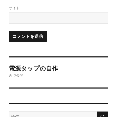
サイト
投
電源タップの自作
稿
内で公開
ナ
ビ
ゲ
検
検