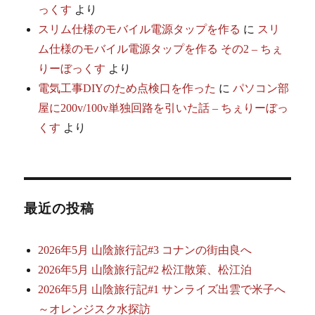
っくす
より
スリム仕様のモバイル電源タップを作る
に
スリ
ム仕様のモバイル電源タップを作る その2 – ちぇ
りーぼっくす
より
電気工事DIYのため点検口を作った
に
パソコン部
屋に200v/100v単独回路を引いた話 – ちぇりーぼっ
くす
より
最近の投稿
2026年5月 山陰旅行記#3 コナンの街由良へ
2026年5月 山陰旅行記#2 松江散策、松江泊
2026年5月 山陰旅行記#1 サンライズ出雲で米子へ
～オレンジスク水探訪