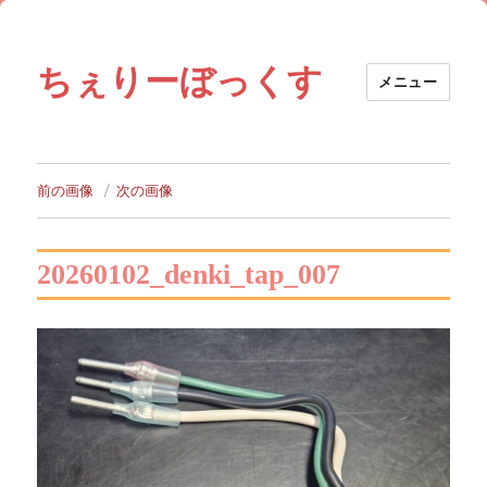
ちぇりーぼっくす
メニュー
前の画像
次の画像
20260102_denki_tap_007