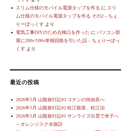
スリム仕様のモバイル電源タップを作る
に
スリ
ム仕様のモバイル電源タップを作る その2 – ちぇ
りーぼっくす
より
電気工事DIYのため点検口を作った
に
パソコン部
屋に200v/100v単独回路を引いた話 – ちぇりーぼっ
くす
より
最近の投稿
2026年5月 山陰旅行記#3 コナンの街由良へ
2026年5月 山陰旅行記#2 松江散策、松江泊
2026年5月 山陰旅行記#1 サンライズ出雲で米子へ
～オレンジスク水探訪