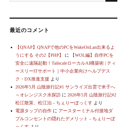
索:
シ
ョ
最近のコメント
ン
【QNAP】QNAPで他のPCをWakeOnLan出来るよ
うにする その2【PHP】
に
【WOL編】自作PCを
安全に遠隔起動！TailscaleローカルAI構築術 | ティ
ースリーITサポート｜中小企業向けヘルプデス
ク・DX推進支援
より
2026年5月 山陰旅行記#1 サンライズ出雲で米子へ
～オレンジスク水探訪
に
2026年5月 山陰旅行記#2
松江散策、松江泊 – ちぇりーぼっくす
より
電源タップの自作
に
アースターミナル付接地ダ
ブルコンセントの隠れたデメリット – ちぇりーぼ
っくす
より