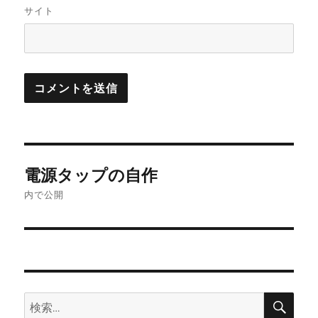
サイト
投
電源タップの自作
稿
内で公開
ナ
ビ
ゲ
検
検
ー
索