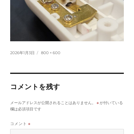
投
フ
2026年1月3日
800 × 600
稿
ル
日:
サ
イ
ズ
コメントを残す
※
メールアドレスが公開されることはありません。
が付いている
欄は必須項目です
コメント
※