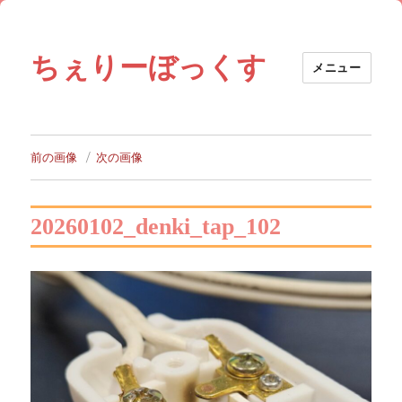
ちぇりーぼっくす
メニュー
前の画像
次の画像
20260102_denki_tap_102