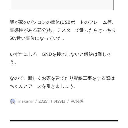
のEMC対策における効果的な使い方や、使う場所、構成、取り付け方
法、必要性など、基礎知識として詳細を解説。ノイズフィルター(EMIフ
ィルター／ラインフィルター)をこれから学ぶ入門者向けの基本情報。
我が家のパソコンの筐体(USBポートのフレーム等、
電導性がある部分)も、テスターで測ったらきっちり
50v近い電位になっていた。
いずれにしろ、GNDを接地しないと解決は難しそ
う。
なので、新しくお家を建てたり配線工事をする際は
ちゃんとアースを引きましょう。
投
投
カ
inakami
2025年11月29日
PC関係
稿
稿
テ
者
日:
ゴ
リ
ー