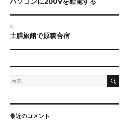
パソコンに200Vを給電する
前
の
ナ
投
ビ
稿:
次
ゲ
土膳旅館で原稿合宿
次
の
ー
投
シ
稿:
ョ
検
検
索
ン
索:
最近のコメント