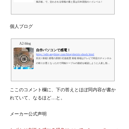
掲示板」で。交わされる情報の量と質は日本屈指のハイレベル！
個人ブログ
A2-blog
自作パソコンで感電！
https://edit-anything.com/blog/electric-shock.html
目次1 発端2 感電の原因3 応急処置 発端 発端はテレビで特定のチャンネル
の映りが悪くなったので同軸ケーブルの接続を確認しようと人差し指で
アンテナ線の先端についているF4-30X2というＦ型接栓(銅
ここのコメント欄に、下の答えとほぼ同内容が書か
れていて、なるほど…と。
メーカー公式声明