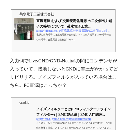
菊水電子工業株式会社
直流電源 および 交流安定化電源 の二次側出力端
子の接地について - 菊水電子工業...
https://kikusui.co.jp/直流電源と交流電源の二次側出力端子の接地/
電源の出力端子には直流電源であれば、＋－の出力端子とGND端子の三
つの端子、交流電源であればL Nの…
入力側でLive-GND/GND-Neutralの間にコンデンサが
入っていて、接地しないとGNDに電圧がかかってピ
リピリする。ノイズフィルタが入っている場合はこ
ちら。PC電源はこっちか？
cend.jp
ノイズフィルターとは(EMIフィルター／ライン
フィルター)｜EMC製品編｜EMC入門講座...
https://cend.jp/emc_primer/product/efilter.html
ノイズフィルターとは(EMIフィルター／ラインフィルター)何か、その意
味と概要を掲載。ノイズフィルター(EMIフィルター／ラインフィルター)