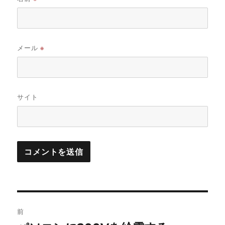
メール
※
サイト
投
前
稿