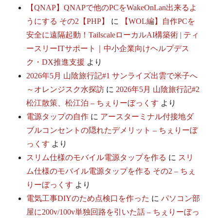
【QNAP】QNAPで他のPCをWakeOnLan出来るよ
うにする その2【PHP】
に
【WOL編】自作PCを
安全に遠隔起動！TailscaleローカルAI構築術 | ティ
ースリーITサポート｜中小企業向けヘルプデス
ク・DX推進支援
より
2026年5月 山陰旅行記#1 サンライズ出雲で米子へ
～オレンジスク水探訪
に
2026年5月 山陰旅行記#2
松江散策、松江泊 – ちぇりーぼっくす
より
電源タップの自作
に
アースターミナル付接地ダ
ブルコンセントの隠れたデメリット – ちぇりーぼ
っくす
より
スリム仕様のモバイル電源タップを作る
に
スリ
ム仕様のモバイル電源タップを作る その2 – ちぇ
りーぼっくす
より
電気工事DIYのため点検口を作った
に
パソコン部
屋に200v/100v単独回路を引いた話 – ちぇりーぼっ