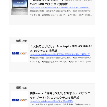
V-CMI7BR のクチコミ掲示板
https://bbs.kakaku.com/bbs/K0000546319/SortID=16566991/
■最安価格(税込)：価格情報の登録がありません ■価格.com売れ筋ラン
キング：-位 ■満足度レビュー：4.29(7人) ■クチコミ：125件 （※11月2
9日時点）
価格.com
『天板のビリビリ』 Acer Aspire 3820 AS3820-A5
2C のクチコミ掲示板
https://bbs.kakaku.com/bbs/K0000163585/SortID=12475817/
■最安価格(税込)：価格情報の登録がありません ■価格.com売れ筋ラン
キング：-位 ■満足度レビュー：4.42(32人) ■クチコミ：447件 （※11月
29日時点）
価格.com
価格.com - 『漏電してぴりぴりする』 パナソニ
ック ノートパソコンのクチコミ掲示板
https://bbs.kakaku.com/bbs/-/SortID=40217/
クチコミ掲示板 情報を交換するなら、日本最大級の「価格.com クチコミ