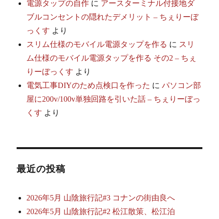
電源タップの自作
に
アースターミナル付接地ダ
ブルコンセントの隠れたデメリット – ちぇりーぼ
っくす
より
スリム仕様のモバイル電源タップを作る
に
スリ
ム仕様のモバイル電源タップを作る その2 – ちぇ
りーぼっくす
より
電気工事DIYのため点検口を作った
に
パソコン部
屋に200v/100v単独回路を引いた話 – ちぇりーぼっ
くす
より
最近の投稿
2026年5月 山陰旅行記#3 コナンの街由良へ
2026年5月 山陰旅行記#2 松江散策、松江泊