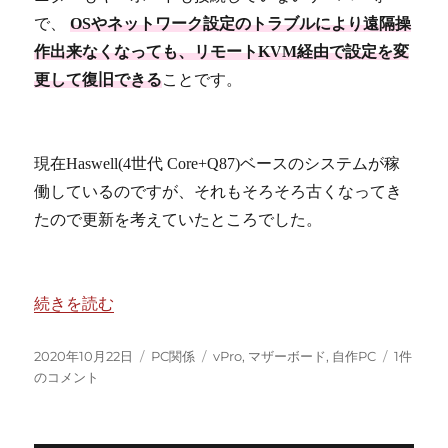
で、
OSやネットワーク設定のトラブルにより遠隔操
作出来なくなっても、リモートKVM経由で設定を変
更して復旧できる
ことです。
現在Haswell(4世代 Core+Q87)ベースのシステムが稼
働しているのですが、それもそろそろ古くなってき
たので更新を考えていたところでした。
“Intel 10世代 Core iでvPro対応システムを組んだ話” の
続きを読む
投
カ
タ
Intel
2020年10月22日
PC関係
vPro
,
マザーボード
,
自作PC
1件
稿
テ
グ
10
のコメント
日:
ゴ
世
リ
代
ー
Core