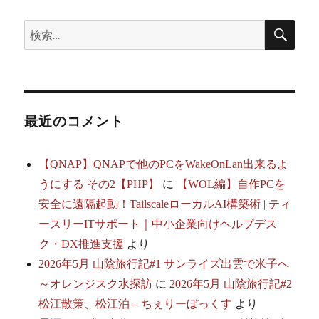
i
で
検
検
索
vPro
索:
対
応
シ
ス
テ
最近のコメント
ム
を
組
【QNAP】QNAPで他のPCをWakeOnLan出来るよ
ん
うにする その2【PHP】
に
【WOL編】自作PCを
だ
話
安全に遠隔起動！TailscaleローカルAI構築術 | ティ
へ
ースリーITサポート｜中小企業向けヘルプデス
の
ク・DX推進支援
より
2026年5月 山陰旅行記#1 サンライズ出雲で米子へ
～オレンジスク水探訪
に
2026年5月 山陰旅行記#2
松江散策、松江泊 – ちぇりーぼっくす
より