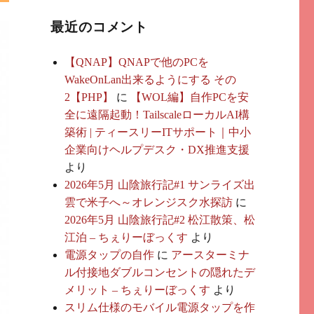
最近のコメント
【QNAP】QNAPで他のPCを
WakeOnLan出来るようにする その
2【PHP】
に
【WOL編】自作PCを安
全に遠隔起動！TailscaleローカルAI構
築術 | ティースリーITサポート｜中小
企業向けヘルプデスク・DX推進支援
より
2026年5月 山陰旅行記#1 サンライズ出
雲で米子へ～オレンジスク水探訪
に
2026年5月 山陰旅行記#2 松江散策、松
江泊 – ちぇりーぼっくす
より
電源タップの自作
に
アースターミナ
ル付接地ダブルコンセントの隠れたデ
メリット – ちぇりーぼっくす
より
スリム仕様のモバイル電源タップを作