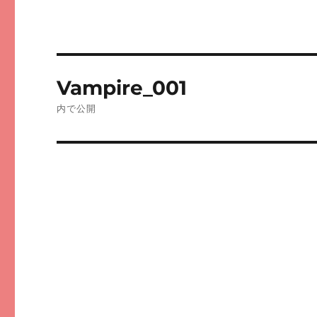
投
Vampire_001
稿
内で公開
ナ
ビ
ゲ
ー
シ
ョ
ン