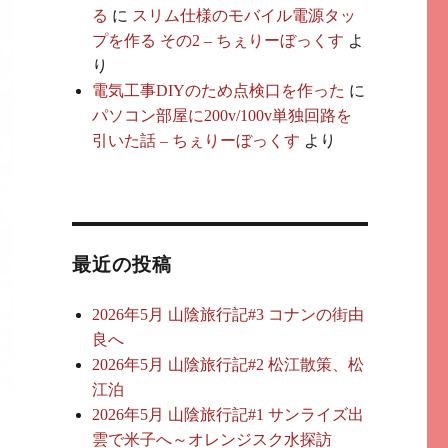
る
に
スリム仕様のモバイル電源タッ
プを作る その2 – ちぇりーぼっくす
よ
り
電気工事DIYのため点検口を作った
に
パソコン部屋に200v/100v単独回路を
引いた話 – ちぇりーぼっくす
より
最近の投稿
2026年5月 山陰旅行記#3 コナンの街由
良へ
2026年5月 山陰旅行記#2 松江散策、松
江泊
2026年5月 山陰旅行記#1 サンライズ出
雲で米子へ～オレンジスク水探訪