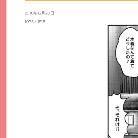
投
2018年12月20日
稿
フ
1075 × 1518
日:
ル
サ
イ
ズ