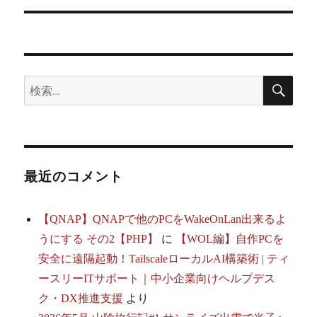
シ
稿:
ョ
ン
検
検
索
索:
最近のコメント
【QNAP】QNAPで他のPCをWakeOnLan出来るよ
うにする その2【PHP】
に
【WOL編】自作PCを
安全に遠隔起動！TailscaleローカルAI構築術 | ティ
ースリーITサポート｜中小企業向けヘルプデス
ク・DX推進支援
より