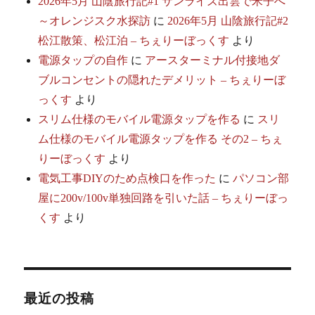
2026年5月 山陰旅行記#1 サンライズ出雲で米子へ
～オレンジスク水探訪
に
2026年5月 山陰旅行記#2
松江散策、松江泊 – ちぇりーぼっくす
より
電源タップの自作
に
アースターミナル付接地ダ
ブルコンセントの隠れたデメリット – ちぇりーぼ
っくす
より
スリム仕様のモバイル電源タップを作る
に
スリ
ム仕様のモバイル電源タップを作る その2 – ちぇ
りーぼっくす
より
電気工事DIYのため点検口を作った
に
パソコン部
屋に200v/100v単独回路を引いた話 – ちぇりーぼっ
くす
より
最近の投稿