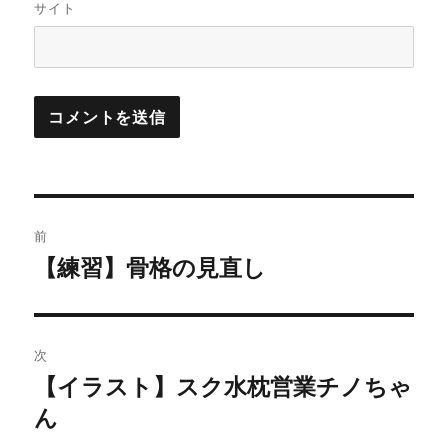
サイト
投
前
稿
【練習】骨格の見直し
前
の
ナ
投
ビ
稿:
次
ゲ
【イラスト】スク水枕営業チノちゃ
次
の
ん
ー
投