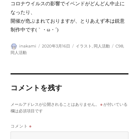
コロナウイルスの影響でイベンドがどんどん中止に
なったり、
開催が危ぶまれておりますが、とりあえず本は鋭意
制作中です(｀・ω・´)
投
投
カ
タ
inakami
2020年3月16日
イラスト
,
同人活動
C98
,
稿
稿
テ
グ
同人活動
者
日:
ゴ
リ
ー
コメントを残す
※
メールアドレスが公開されることはありません。
が付いている
欄は必須項目です
コメント
※