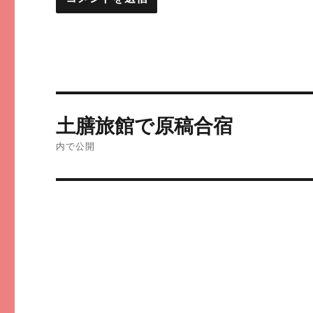
投
土膳旅館で原稿合宿
稿
内で公開
ナ
ビ
ゲ
ー
シ