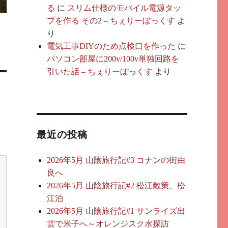
る
に
スリム仕様のモバイル電源タッ
プを作る その2 – ちぇりーぼっくす
よ
り
電気工事DIYのため点検口を作った
に
パソコン部屋に200v/100v単独回路を
引いた話 – ちぇりーぼっくす
より
最近の投稿
2026年5月 山陰旅行記#3 コナンの街由
良へ
2026年5月 山陰旅行記#2 松江散策、松
江泊
2026年5月 山陰旅行記#1 サンライズ出
雲で米子へ～オレンジスク水探訪