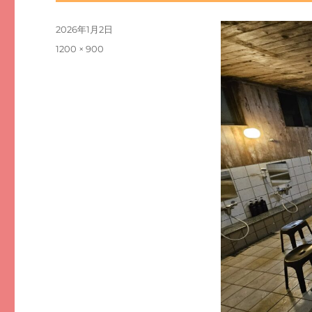
投
2026年1月2日
稿
フ
1200 × 900
日:
ル
サ
イ
ズ