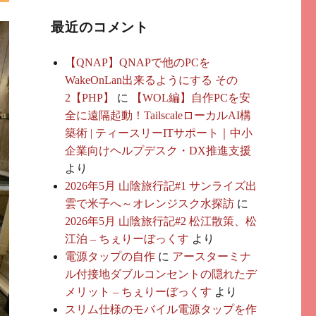
最近のコメント
【QNAP】QNAPで他のPCを
WakeOnLan出来るようにする その
2【PHP】
に
【WOL編】自作PCを安
全に遠隔起動！TailscaleローカルAI構
築術 | ティースリーITサポート｜中小
企業向けヘルプデスク・DX推進支援
より
2026年5月 山陰旅行記#1 サンライズ出
雲で米子へ～オレンジスク水探訪
に
2026年5月 山陰旅行記#2 松江散策、松
江泊 – ちぇりーぼっくす
より
電源タップの自作
に
アースターミナ
ル付接地ダブルコンセントの隠れたデ
メリット – ちぇりーぼっくす
より
スリム仕様のモバイル電源タップを作