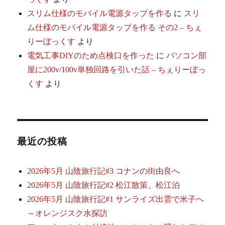
スリム仕様のモバイル電源タップを作る
に
スリ
ム仕様のモバイル電源タップを作る その2 – ちぇ
りーぼっくす
より
電気工事DIYのため点検口を作った
に
パソコン部
屋に200v/100v単独回路を引いた話 – ちぇりーぼっ
くす
より
最近の投稿
2026年5月 山陰旅行記#3 コナンの街由良へ
2026年5月 山陰旅行記#2 松江散策、松江泊
2026年5月 山陰旅行記#1 サンライズ出雲で米子へ
～オレンジスク水探訪