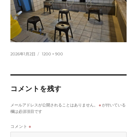
投
フ
2026年1月2日
1200 × 900
稿
ル
日:
サ
イ
ズ
コメントを残す
※
メールアドレスが公開されることはありません。
が付いている
欄は必須項目です
コメント
※