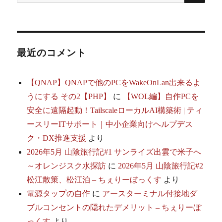
索:
シ
ョ
最近のコメント
ン
【QNAP】QNAPで他のPCをWakeOnLan出来るよ
うにする その2【PHP】
に
【WOL編】自作PCを
安全に遠隔起動！TailscaleローカルAI構築術 | ティ
ースリーITサポート｜中小企業向けヘルプデス
ク・DX推進支援
より
2026年5月 山陰旅行記#1 サンライズ出雲で米子へ
～オレンジスク水探訪
に
2026年5月 山陰旅行記#2
松江散策、松江泊 – ちぇりーぼっくす
より
電源タップの自作
に
アースターミナル付接地ダ
ブルコンセントの隠れたデメリット – ちぇりーぼ
っくす
より