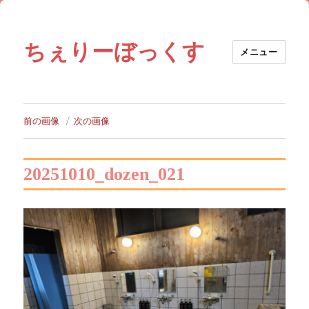
ちぇりーぼっくす
メニュー
前の画像
次の画像
20251010_dozen_021