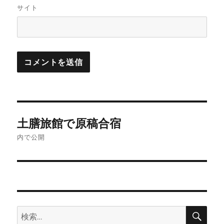
サイト
投
土膳旅館で原稿合宿
稿
内で公開
ナ
ビ
ゲ
検
検
ー
索