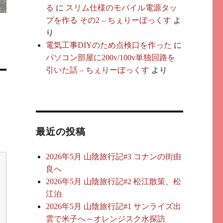
る
に
スリム仕様のモバイル電源タッ
プを作る その2 – ちぇりーぼっくす
よ
り
電気工事DIYのため点検口を作った
に
パソコン部屋に200v/100v単独回路を
引いた話 – ちぇりーぼっくす
より
最近の投稿
2026年5月 山陰旅行記#3 コナンの街由
良へ
2026年5月 山陰旅行記#2 松江散策、松
江泊
2026年5月 山陰旅行記#1 サンライズ出
雲で米子へ～オレンジスク水探訪