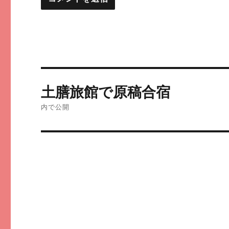
投
土膳旅館で原稿合宿
稿
内で公開
ナ
ビ
ゲ
ー
シ