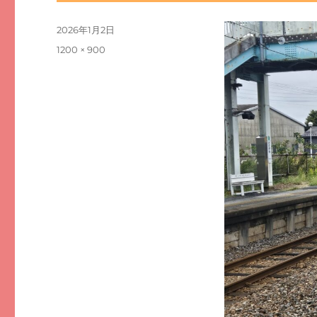
投
2026年1月2日
稿
フ
1200 × 900
日:
ル
サ
イ
ズ