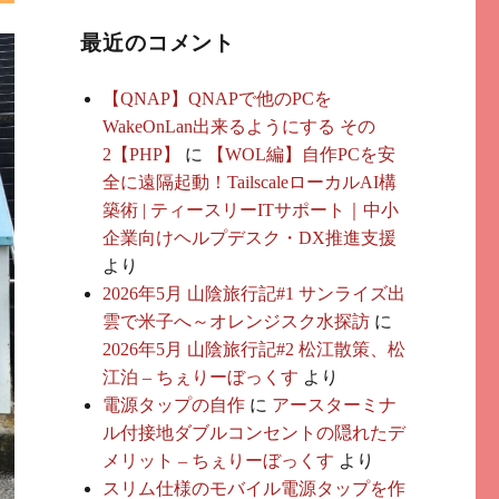
最近のコメント
【QNAP】QNAPで他のPCを
WakeOnLan出来るようにする その
2【PHP】
に
【WOL編】自作PCを安
全に遠隔起動！TailscaleローカルAI構
築術 | ティースリーITサポート｜中小
企業向けヘルプデスク・DX推進支援
より
2026年5月 山陰旅行記#1 サンライズ出
雲で米子へ～オレンジスク水探訪
に
2026年5月 山陰旅行記#2 松江散策、松
江泊 – ちぇりーぼっくす
より
電源タップの自作
に
アースターミナ
ル付接地ダブルコンセントの隠れたデ
メリット – ちぇりーぼっくす
より
スリム仕様のモバイル電源タップを作