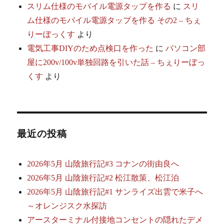
スリム仕様のモバイル電源タップを作る
に
スリ
ム仕様のモバイル電源タップを作る その2 – ちぇ
りーぼっくす
より
電気工事DIYのため点検口を作った
に
パソコン部
屋に200v/100v単独回路を引いた話 – ちぇりーぼっ
くす
より
最近の投稿
2026年5月 山陰旅行記#3 コナンの街由良へ
2026年5月 山陰旅行記#2 松江散策、松江泊
2026年5月 山陰旅行記#1 サンライズ出雲で米子へ
～オレンジスク水探訪
アースターミナル付接地コンセントの隠れたデメ