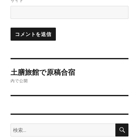
サイト
投
土膳旅館で原稿合宿
稿
内で公開
ナ
ビ
ゲ
検
検
ー
索
索: