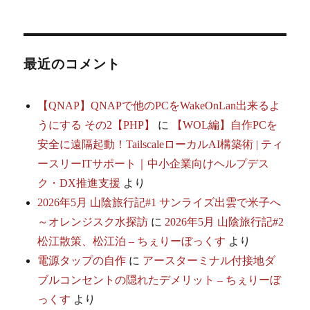
シ
ョ
最近のコメント
ン
【QNAP】QNAPで他のPCをWakeOnLan出来るよ
うにする その2【PHP】
に
【WOL編】自作PCを
安全に遠隔起動！TailscaleローカルAI構築術 | ティ
ースリーITサポート｜中小企業向けヘルプデス
ク・DX推進支援
より
2026年5月 山陰旅行記#1 サンライズ出雲で米子へ
～オレンジスク水探訪
に
2026年5月 山陰旅行記#2
松江散策、松江泊 – ちぇりーぼっくす
より
電源タップの自作
に
アースターミナル付接地ダ
ブルコンセントの隠れたデメリット – ちぇりーぼ
っくす
より