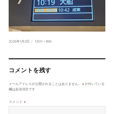
投
フ
2026年1月2日
1200 × 856
稿
ル
日:
サ
イ
ズ
コメントを残す
※
メールアドレスが公開されることはありません。
が付いている
欄は必須項目です
コメント
※