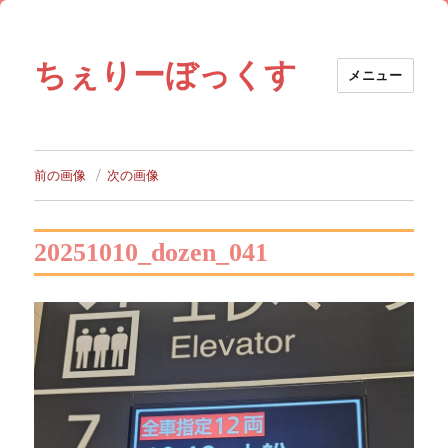
ちぇりーぼっくす
メニュー
前の画像
次の画像
20251010_dozen_041