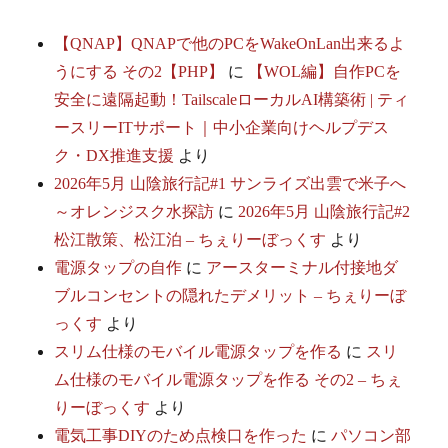
【QNAP】QNAPで他のPCをWakeOnLan出来るよ
うにする その2【PHP】
に
【WOL編】自作PCを
安全に遠隔起動！TailscaleローカルAI構築術 | ティ
ースリーITサポート｜中小企業向けヘルプデス
ク・DX推進支援
より
2026年5月 山陰旅行記#1 サンライズ出雲で米子へ
～オレンジスク水探訪
に
2026年5月 山陰旅行記#2
松江散策、松江泊 – ちぇりーぼっくす
より
電源タップの自作
に
アースターミナル付接地ダ
ブルコンセントの隠れたデメリット – ちぇりーぼ
っくす
より
スリム仕様のモバイル電源タップを作る
に
スリ
ム仕様のモバイル電源タップを作る その2 – ちぇ
りーぼっくす
より
電気工事DIYのため点検口を作った
に
パソコン部