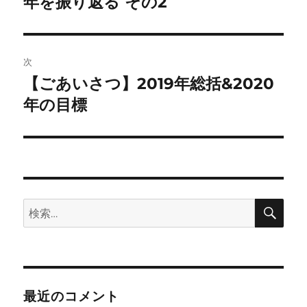
年を振り返る その2
ナ
投
ビ
稿:
ゲ
次
【ごあいさつ】2019年総括&2020
次
ー
の
年の目標
シ
投
稿:
ョ
ン
検
検
索
索:
最近のコメント