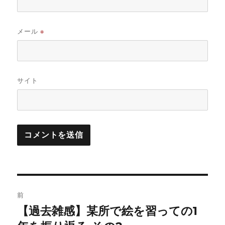
メール
※
サイト
投
前
稿
【過去雑感】某所で絵を習っての1
前
の