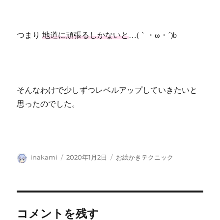
つまり
地道に頑張るしかないと
…(｀・ω・´)b
そんなわけで少しずつレベルアップしていきたいと
思ったのでした。
投
投
カ
inakami
2020年1月2日
お絵かきテクニック
稿
稿
テ
者
日:
ゴ
リ
ー
コメントを残す